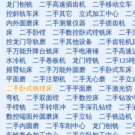
龙门刨铣
二手高速插齿机
二手移动立车
控斜轨车床
二手其它
立式加工中心
二
内外圆磨床
二手测量仪器
二手搓齿机
床
二手卧镗
二手数控卧式镗铣床
二手
控龙门导轨磨
二手其他设备
二手齿轮机
手万能升降台铣床
二手电液锤
二手高速
水冷机
二手卷板机
龙门镗铣
二手125
摇臂钻床
二手万能外圆磨
二手卧式车床
平面磨
二手注塑机
二手无心磨
二手立
二手卧式铣镗床
二手平面磨
二手激光切
弯机
二手双面镗
二手数控床
二手钻攻
手镗铣
二手转塔冲
二手深孔钻镗
二手
数控端面外圆磨床
二手立钻
二手铣边机
二手内圆磨
二手车削中心
龙门刨铣
二