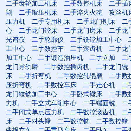
二手齿轮加工机床
二手数控机床
二手插
割
二手锻压机床
二手淬火火花
攻丝机
压力机
二手专用机床
二手龙门刨床
二
心
二手龙门镗床
二手龙门磨床
二手龙
光谱仪
二手轮廓仪
二手铣镗加工中心
工中心
二手数控车
二手滚齿机
二手龙
加工中心
二手锻造油压机
二手立加
二
龙门导轨磨
二手数控插齿机
二手龙门铣
床
二手折弯机
二手数控轧辊磨
二手数
压折弯机
二手数控车床
二手走心机
二
龙门镗铣加工中心
二手卧式镗床
二手数
力机
二手立式车削中心
二手端面铣
二
二手闭式单点压力机
二手数控滚齿机
二
床
二手对头镗
二手数控铣
二手数控镗
曲拐立车
二手重型车床
二手卧车
二手