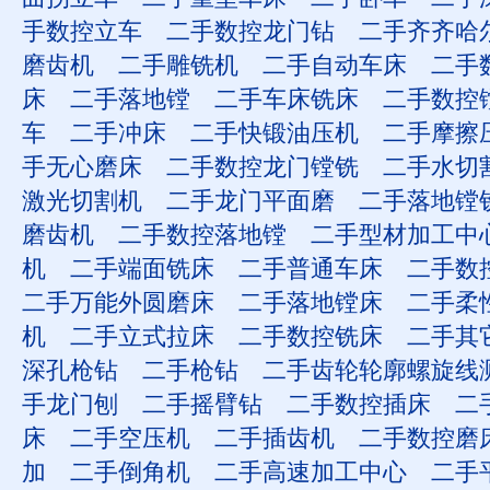
手数控立车
二手数控龙门钻
二手齐齐哈
磨齿机
二手雕铣机
二手自动车床
二手
床
二手落地镗
二手车床铣床
二手数控
车
二手冲床
二手快锻油压机
二手摩擦
手无心磨床
二手数控龙门镗铣
二手水切
激光切割机
二手龙门平面磨
二手落地镗
磨齿机
二手数控落地镗
二手型材加工中
机
二手端面铣床
二手普通车床
二手数
二手万能外圆磨床
二手落地镗床
二手柔
机
二手立式拉床
二手数控铣床
二手其
深孔枪钻
二手枪钻
二手齿轮轮廓螺旋线
手龙门刨
二手摇臂钻
二手数控插床
二
床
二手空压机
二手插齿机
二手数控磨
加
二手倒角机
二手高速加工中心
二手