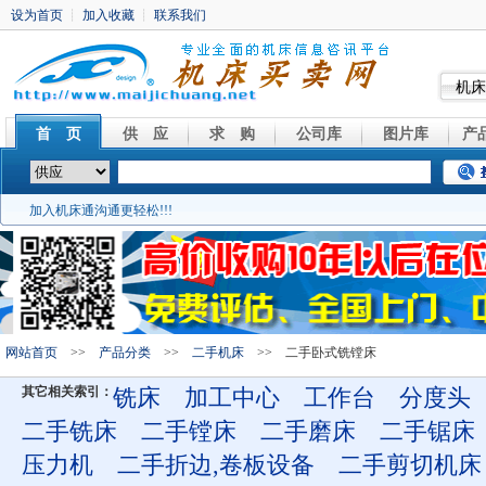
机床
首 页
供 应
求 购
公司库
图片库
产
加入机床通沟通更轻松!!!
网站首页
>>
产品分类
>>
二手机床
>> 二手卧式铣镗床
其它相关索引：
铣床
加工中心
工作台
分度头
二手铣床
二手镗床
二手磨床
二手锯床
压力机
二手折边,卷板设备
二手剪切机床