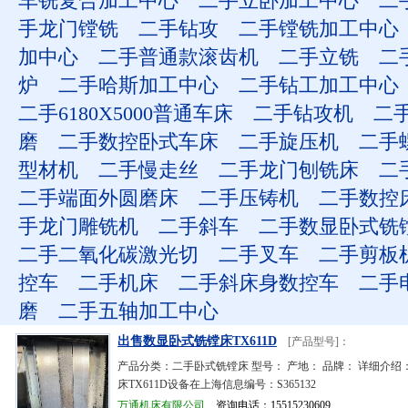
车铣复合加工中心
二手立卧加工中心
二
手龙门镗铣
二手钻攻
二手镗铣加工中心
加中心
二手普通款滚齿机
二手立铣
二
炉
二手哈斯加工中心
二手钻工加工中心
二手6180X5000普通车床
二手钻攻机
二
磨
二手数控卧式车床
二手旋压机
二手
型材机
二手慢走丝
二手龙门刨铣床
二
二手端面外圆磨床
二手压铸机
二手数控
手龙门雕铣机
二手斜车
二手数显卧式铣
二手二氧化碳激光切
二手叉车
二手剪板
控车
二手机床
二手斜床身数控车
二手
磨
二手五轴加工中心
出售数显卧式铣镗床TX611D
[产品型号]：
产品分类：二手卧式铣镗床 型号： 产地： 品牌： 详细介绍
床TX611D设备在上海信息编号：S365132
万通机床有限公司
资询电话：15515230609