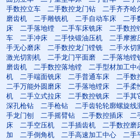
手数控立车
二手数控龙门钻
二手齐齐哈
磨齿机
二手雕铣机
二手自动车床
二手
床
二手落地镗
二手车床铣床
二手数控
车
二手冲床
二手快锻油压机
二手摩擦
手无心磨床
二手数控龙门镗铣
二手水切
激光切割机
二手龙门平面磨
二手落地镗
磨齿机
二手数控落地镗
二手型材加工中
机
二手端面铣床
二手普通车床
二手数
二手万能外圆磨床
二手落地镗床
二手柔
机
二手立式拉床
二手数控铣床
二手其
深孔枪钻
二手枪钻
二手齿轮轮廓螺旋线
手龙门刨
二手摇臂钻
二手数控插床
二
床
二手空压机
二手插齿机
二手数控磨
加
二手倒角机
二手高速加工中心
二手