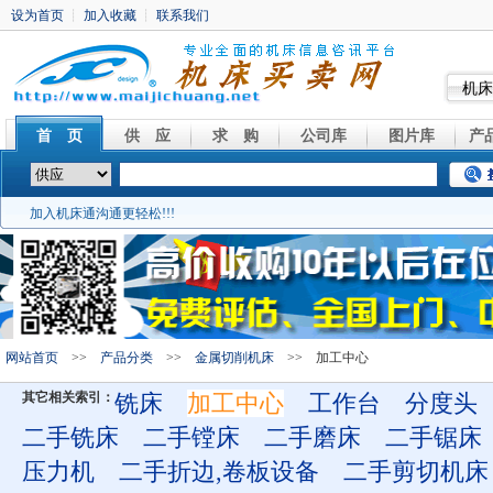
机床
首 页
供 应
求 购
公司库
图片库
产
加入机床通沟通更轻松!!!
网站首页
>>
产品分类
>>
金属切削机床
>> 加工中心
其它相关索引：
铣床
加工中心
工作台
分度头
二手铣床
二手镗床
二手磨床
二手锯床
压力机
二手折边,卷板设备
二手剪切机床