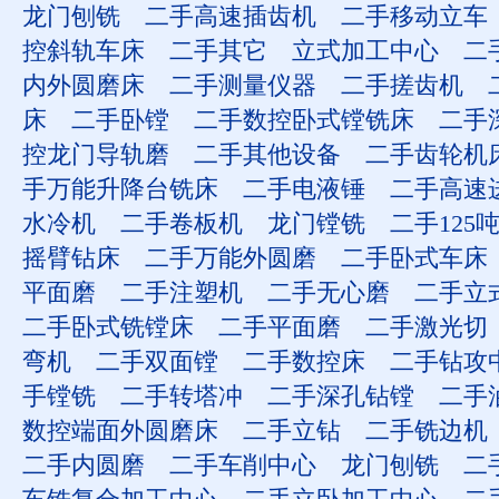
龙门刨铣
二手高速插齿机
二手移动立车
控斜轨车床
二手其它
立式加工中心
二
内外圆磨床
二手测量仪器
二手搓齿机
床
二手卧镗
二手数控卧式镗铣床
二手
控龙门导轨磨
二手其他设备
二手齿轮机
手万能升降台铣床
二手电液锤
二手高速
水冷机
二手卷板机
龙门镗铣
二手125
摇臂钻床
二手万能外圆磨
二手卧式车床
平面磨
二手注塑机
二手无心磨
二手立
二手卧式铣镗床
二手平面磨
二手激光切
弯机
二手双面镗
二手数控床
二手钻攻
手镗铣
二手转塔冲
二手深孔钻镗
二手
数控端面外圆磨床
二手立钻
二手铣边机
二手内圆磨
二手车削中心
龙门刨铣
二