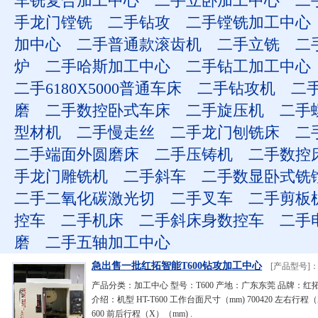
车铣复合加工中心
二手立卧加工中心
二
手龙门镗铣
二手钻攻
二手镗铣加工中心
加中心
二手普通款滚齿机
二手立铣
二
炉
二手哈斯加工中心
二手钻工加工中心
二手6180X5000普通车床
二手钻攻机
二
磨
二手数控卧式车床
二手旋压机
二手
型材机
二手慢走丝
二手龙门刨铣床
二
二手端面外圆磨床
二手压铸机
二手数控
手龙门雕铣机
二手斜车
二手数显卧式铣
二手二氧化碳激光切
二手叉车
二手剪板
控车
二手机床
二手斜床身数控车
二手
磨
二手五轴加工中心
急出售一批红拓智能T600钻攻加工中心
[产品型号]：
产品分类：加工中心 型号：T600 产地：广东东莞 品牌：红
介绍：机型 HT-T600 工作台面尺寸（mm) 700420 左右行程
600 前后行程（X）（mm) .