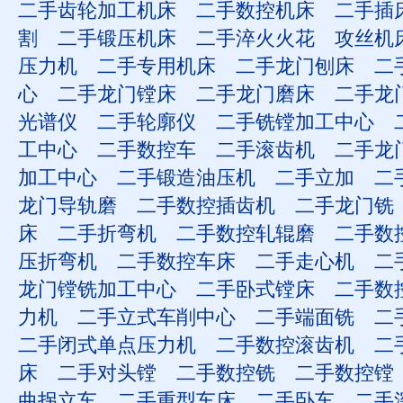
二手齿轮加工机床
二手数控机床
二手插
割
二手锻压机床
二手淬火火花
攻丝机
压力机
二手专用机床
二手龙门刨床
二
心
二手龙门镗床
二手龙门磨床
二手龙
光谱仪
二手轮廓仪
二手铣镗加工中心
工中心
二手数控车
二手滚齿机
二手龙
加工中心
二手锻造油压机
二手立加
二
龙门导轨磨
二手数控插齿机
二手龙门铣
床
二手折弯机
二手数控轧辊磨
二手数
压折弯机
二手数控车床
二手走心机
二
龙门镗铣加工中心
二手卧式镗床
二手数
力机
二手立式车削中心
二手端面铣
二
二手闭式单点压力机
二手数控滚齿机
二
床
二手对头镗
二手数控铣
二手数控镗
曲拐立车
二手重型车床
二手卧车
二手