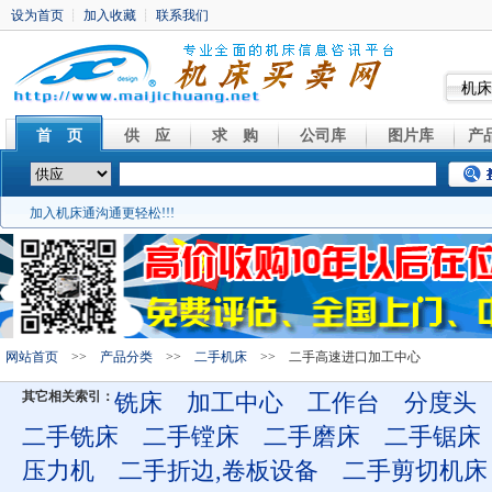
机床
首 页
供 应
求 购
公司库
图片库
产
加入机床通沟通更轻松!!!
网站首页
>>
产品分类
>>
二手机床
>> 二手高速进口加工中心
其它相关索引：
铣床
加工中心
工作台
分度头
二手铣床
二手镗床
二手磨床
二手锯床
压力机
二手折边,卷板设备
二手剪切机床