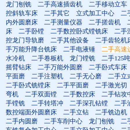
龙门刨铣
二手高速插齿机
二手移动立车
控斜轨车床
二手其它
立式加工中心
二
内外圆磨床
二手测量仪器
二手搓齿机
床
二手卧镗
二手数控卧式镗铣床
二手
控龙门导轨磨
二手其他设备
二手齿轮机
手万能升降台铣床
二手电液锤
二手高速
水冷机
二手卷板机
龙门镗铣
二手125
摇臂钻床
二手万能外圆磨
二手卧式车床
平面磨
二手注塑机
二手无心磨
二手立
二手卧式铣镗床
二手平面磨
二手激光切
弯机
二手双面镗
二手数控床
二手钻攻
手镗铣
二手转塔冲
二手深孔钻镗
二手
数控端面外圆磨床
二手立钻
二手铣边机
二手内圆磨
二手车削中心
龙门刨铣
二