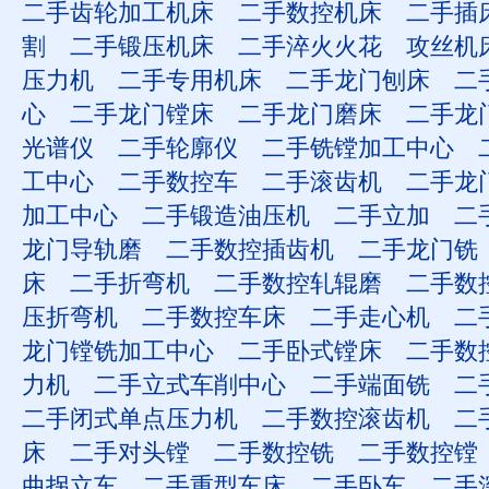
二手齿轮加工机床
二手数控机床
二手插
割
二手锻压机床
二手淬火火花
攻丝机
压力机
二手专用机床
二手龙门刨床
二
心
二手龙门镗床
二手龙门磨床
二手龙
光谱仪
二手轮廓仪
二手铣镗加工中心
工中心
二手数控车
二手滚齿机
二手龙
加工中心
二手锻造油压机
二手立加
二
龙门导轨磨
二手数控插齿机
二手龙门铣
床
二手折弯机
二手数控轧辊磨
二手数
压折弯机
二手数控车床
二手走心机
二
龙门镗铣加工中心
二手卧式镗床
二手数
力机
二手立式车削中心
二手端面铣
二
二手闭式单点压力机
二手数控滚齿机
二
床
二手对头镗
二手数控铣
二手数控镗
曲拐立车
二手重型车床
二手卧车
二手