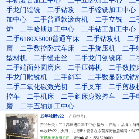
车铣复合加工中心
二手立卧加工中心
二
手龙门镗铣
二手钻攻
二手镗铣加工中心
加中心
二手普通款滚齿机
二手立铣
二
炉
二手哈斯加工中心
二手钻工加工中心
二手6180X5000普通车床
二手钻攻机
二
磨
二手数控卧式车床
二手旋压机
二手
型材机
二手慢走丝
二手龙门刨铣床
二
二手端面外圆磨床
二手压铸机
二手数控
手龙门雕铣机
二手斜车
二手数显卧式铣
二手二氧化碳激光切
二手叉车
二手剪板
控车
二手机床
二手斜床身数控车
二手
磨
二手五轴加工中心
15年牧野v22
[产品型号]：
产品分类：二手高速进口加工中心 型号： 产地： 品牌： 详细
年牧野v22，少用，九成新！设备在东莞厚街信息编号：S4272
万通机床有限公司
资询电话：15515230609