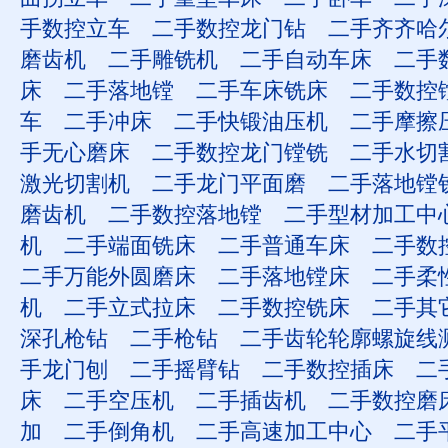
手数控立车
二手数控龙门钻
二手齐齐哈
磨齿机
二手雕铣机
二手自动车床
二手
床
二手落地镗
二手车床铣床
二手数控
车
二手冲床
二手快锻油压机
二手摩擦
手无心磨床
二手数控龙门镗铣
二手水切
激光切割机
二手龙门平面磨
二手落地镗
磨齿机
二手数控落地镗
二手型材加工中
机
二手端面铣床
二手普通车床
二手数
二手万能外圆磨床
二手落地镗床
二手柔
机
二手立式拉床
二手数控铣床
二手其
深孔枪钻
二手枪钻
二手齿轮轮廓螺旋线
手龙门刨
二手摇臂钻
二手数控插床
二
床
二手空压机
二手插齿机
二手数控磨
加
二手倒角机
二手高速加工中心
二手