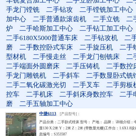
车铣复合加工中心
二手立卧加工中心
二
手龙门镗铣
二手钻攻
二手镗铣加工中心
加中心
二手普通款滚齿机
二手立铣
二
炉
二手哈斯加工中心
二手钻工加工中心
二手6180X5000普通车床
二手钻攻机
二
磨
二手数控卧式车床
二手旋压机
二手
型材机
二手慢走丝
二手龙门刨铣床
二
二手端面外圆磨床
二手压铸机
二手数控
手龙门雕铣机
二手斜车
二手数显卧式铣
二手二氧化碳激光切
二手叉车
二手剪板
控车
二手机床
二手斜床身数控车
二手
磨
二手五轴加工中心
中捷6113
[产品型号]：
产品分类：二手卧式镗床 型号： 产地： 品牌： 详细介绍：中
显130 X:2米 Y：2米 Z：2米 (带数显光栅)工作台：1.6X1.
息编号：S353587