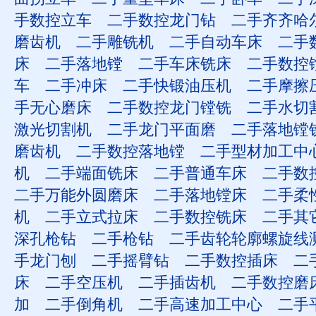
手数控立车
二手数控龙门钻
二手齐齐哈
磨齿机
二手雕铣机
二手自动车床
二手
床
二手落地镗
二手车床铣床
二手数控
车
二手冲床
二手快锻油压机
二手摩擦
手无心磨床
二手数控龙门镗铣
二手水切
激光切割机
二手龙门平面磨
二手落地镗
磨齿机
二手数控落地镗
二手型材加工中
机
二手端面铣床
二手普通车床
二手数
二手万能外圆磨床
二手落地镗床
二手柔
机
二手立式拉床
二手数控铣床
二手其
深孔枪钻
二手枪钻
二手齿轮轮廓螺旋线
手龙门刨
二手摇臂钻
二手数控插床
二
床
二手空压机
二手插齿机
二手数控磨
加
二手倒角机
二手高速加工中心
二手