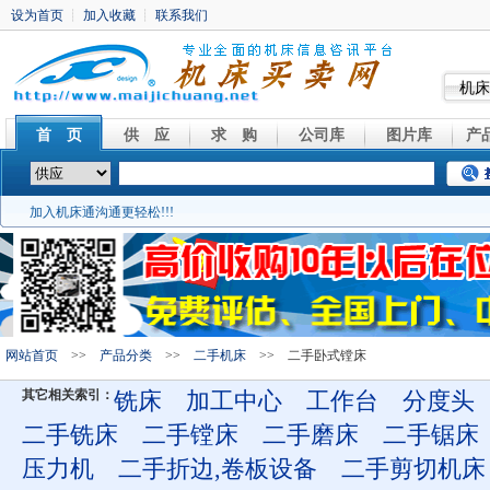
机床
首 页
供 应
求 购
公司库
图片库
产
加入机床通沟通更轻松!!!
网站首页
>>
产品分类
>>
二手机床
>> 二手卧式镗床
其它相关索引：
铣床
加工中心
工作台
分度头
二手铣床
二手镗床
二手磨床
二手锯床
压力机
二手折边,卷板设备
二手剪切机床