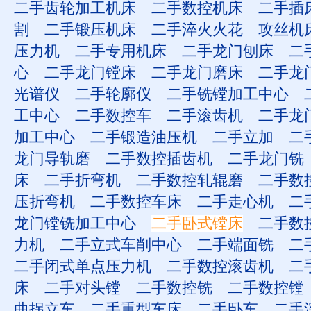
二手齿轮加工机床
二手数控机床
二手插
割
二手锻压机床
二手淬火火花
攻丝机
压力机
二手专用机床
二手龙门刨床
二
心
二手龙门镗床
二手龙门磨床
二手龙
光谱仪
二手轮廓仪
二手铣镗加工中心
工中心
二手数控车
二手滚齿机
二手龙
加工中心
二手锻造油压机
二手立加
二
龙门导轨磨
二手数控插齿机
二手龙门铣
床
二手折弯机
二手数控轧辊磨
二手数
压折弯机
二手数控车床
二手走心机
二
龙门镗铣加工中心
二手卧式镗床
二手数
力机
二手立式车削中心
二手端面铣
二
二手闭式单点压力机
二手数控滚齿机
二
床
二手对头镗
二手数控铣
二手数控镗
曲拐立车
二手重型车床
二手卧车
二手