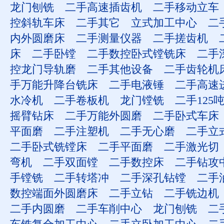
龙门刨铣
二手高速插齿机
二手移动立车
控斜轨车床
二手其它
立式加工中心
二
内外圆磨床
二手测量仪器
二手搓齿机
床
二手卧镗
二手数控卧式镗铣床
二手
控龙门导轨磨
二手其他设备
二手齿轮机
手万能升降台铣床
二手电液锤
二手高速
水冷机
二手卷板机
龙门镗铣
二手125
摇臂钻床
二手万能外圆磨
二手卧式车床
平面磨
二手注塑机
二手无心磨
二手立
二手卧式铣镗床
二手平面磨
二手激光切
弯机
二手双面镗
二手数控床
二手钻攻
手镗铣
二手转塔冲
二手深孔钻镗
二手
数控端面外圆磨床
二手立钻
二手铣边机
二手内圆磨
二手车削中心
龙门刨铣
二