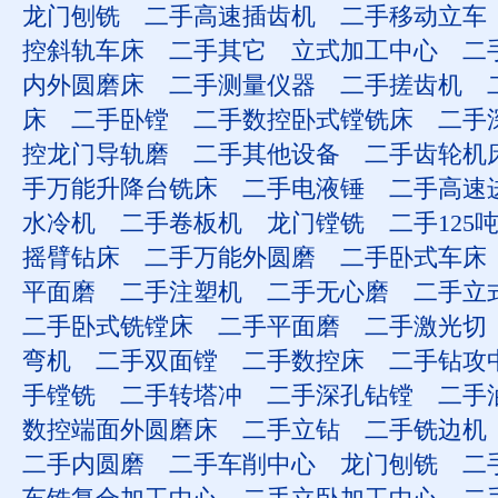
龙门刨铣
二手高速插齿机
二手移动立车
控斜轨车床
二手其它
立式加工中心
二
内外圆磨床
二手测量仪器
二手搓齿机
床
二手卧镗
二手数控卧式镗铣床
二手
控龙门导轨磨
二手其他设备
二手齿轮机
手万能升降台铣床
二手电液锤
二手高速
水冷机
二手卷板机
龙门镗铣
二手125
摇臂钻床
二手万能外圆磨
二手卧式车床
平面磨
二手注塑机
二手无心磨
二手立
二手卧式铣镗床
二手平面磨
二手激光切
弯机
二手双面镗
二手数控床
二手钻攻
手镗铣
二手转塔冲
二手深孔钻镗
二手
数控端面外圆磨床
二手立钻
二手铣边机
二手内圆磨
二手车削中心
龙门刨铣
二