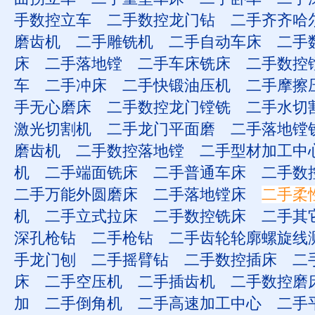
手数控立车
二手数控龙门钻
二手齐齐哈
磨齿机
二手雕铣机
二手自动车床
二手
床
二手落地镗
二手车床铣床
二手数控
车
二手冲床
二手快锻油压机
二手摩擦
手无心磨床
二手数控龙门镗铣
二手水切
激光切割机
二手龙门平面磨
二手落地镗
磨齿机
二手数控落地镗
二手型材加工中
机
二手端面铣床
二手普通车床
二手数
二手万能外圆磨床
二手落地镗床
二手柔
机
二手立式拉床
二手数控铣床
二手其
深孔枪钻
二手枪钻
二手齿轮轮廓螺旋线
手龙门刨
二手摇臂钻
二手数控插床
二
床
二手空压机
二手插齿机
二手数控磨
加
二手倒角机
二手高速加工中心
二手