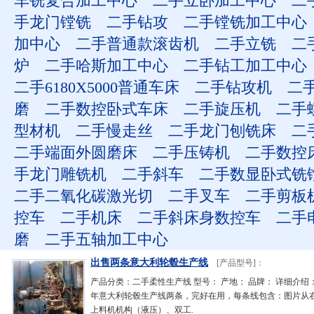
车铣复合加工中心
二手立卧加工中心
二
手龙门镗铣
二手钻攻
二手镗铣加工中心
加中心
二手普通款滚齿机
二手立铣
二
炉
二手哈斯加工中心
二手钻工加工中心
二手6180X5000普通车床
二手钻攻机
二
磨
二手数控卧式车床
二手旋压机
二手
型材机
二手慢走丝
二手龙门刨铣床
二
二手端面外圆磨床
二手压铸机
二手数控
手龙门雕铣机
二手斜车
二手数显卧式铣
二手二氧化碳激光切
二手叉车
二手剪板
控车
二手机床
二手斜床身数控车
二手
磨
二手五轴加工中心
出售两条意大利轮毂生产线
[产品型号]：
产品分类：二手柔性生产线 型号： 产地： 品牌： 详细介绍：
年意大利轮毂生产线两条，完好在用，每条线包含：图片从
上料机机构（液压）、双工.