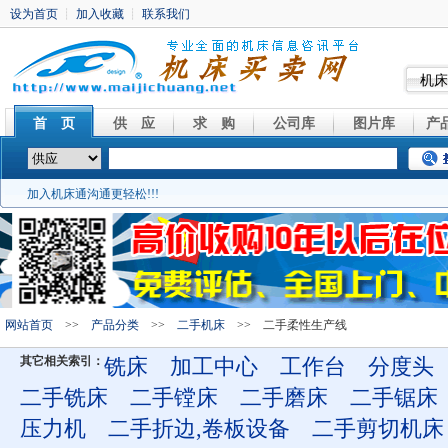
机床
首 页
供 应
求 购
公司库
图片库
产
加入机床通沟通更轻松!!!
网站首页
>>
产品分类
>>
二手机床
>> 二手柔性生产线
其它相关索引：
铣床
加工中心
工作台
分度头
二手铣床
二手镗床
二手磨床
二手锯床
压力机
二手折边,卷板设备
二手剪切机床