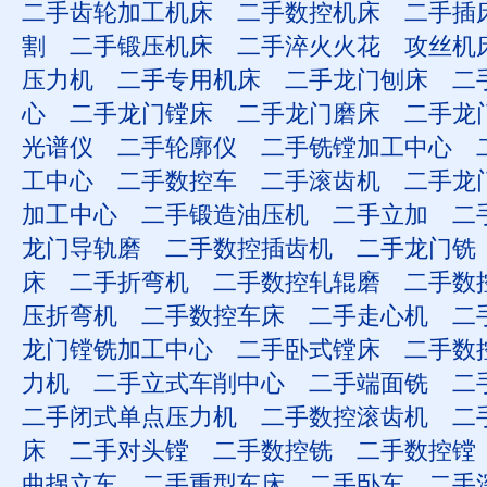
二手齿轮加工机床
二手数控机床
二手插
割
二手锻压机床
二手淬火火花
攻丝机
压力机
二手专用机床
二手龙门刨床
二
心
二手龙门镗床
二手龙门磨床
二手龙
光谱仪
二手轮廓仪
二手铣镗加工中心
工中心
二手数控车
二手滚齿机
二手龙
加工中心
二手锻造油压机
二手立加
二
龙门导轨磨
二手数控插齿机
二手龙门铣
床
二手折弯机
二手数控轧辊磨
二手数
压折弯机
二手数控车床
二手走心机
二
龙门镗铣加工中心
二手卧式镗床
二手数
力机
二手立式车削中心
二手端面铣
二
二手闭式单点压力机
二手数控滚齿机
二
床
二手对头镗
二手数控铣
二手数控镗
曲拐立车
二手重型车床
二手卧车
二手