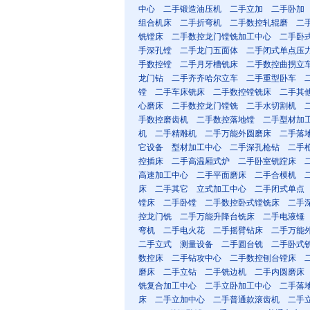
中心
二手锻造油压机
二手立加
二手卧加
组合机床
二手折弯机
二手数控轧辊磨
二
铣镗床
二手数控龙门镗铣加工中心
二手卧
手深孔镗
二手龙门五面体
二手闭式单点压
手数控镗
二手月牙槽铣床
二手数控曲拐立
龙门钻
二手齐齐哈尔立车
二手重型卧车
镗
二手车床铣床
二手数控镗铣床
二手其
心磨床
二手数控龙门镗铣
二手水切割机
手数控磨齿机
二手数控落地镗
二手型材加
机
二手精雕机
二手万能外圆磨床
二手落
它设备
型材加工中心
二手深孔枪钻
二手
控插床
二手高温厢式炉
二手卧室铣蹚床
高速加工中心
二手平面磨床
二手合模机
床
二手其它
立式加工中心
二手闭式单点
镗床
二手卧镗
二手数控卧式镗铣床
二手
控龙门铣
二手万能升降台铣床
二手电液锤
弯机
二手电火花
二手摇臂钻床
二手万能
二手立式
测量设备
二手圆台铣
二手卧式
数控床
二手钻攻中心
二手数控刨台镗床
磨床
二手立钻
二手铣边机
二手内圆磨床
铣复合加工中心
二手立卧加工中心
二手落
床
二手立加中心
二手普通款滚齿机
二手