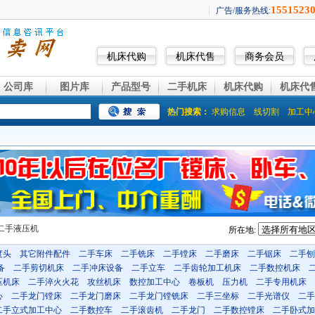
机床代购
机床代售
商务会员
公司库
图片库
产品型号
二手机床
机床代购
机床代
热门搜索：
求购信息
线切割
加工中
二手液压机
所在地:
度头
其它附件配件
二手车床
二手铣床
二手镗床
二手磨床
二手锯床
二手刨
备
二手剪切机床
二手冲床设备
二手立车
二手齿轮加工机床
二手数控机床
压机床
二手淬火火花
攻丝机床
数控加工中心
卷板机
压力机
二手专用机床
心
二手龙门镗床
二手龙门磨床
二手龙门镗铣床
二手三坐标
二手光谱仪
二手
二手立式加工中心
二手数控车
二手滚齿机
二手龙门
二手数控镗床
二手卧式加