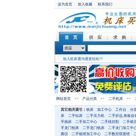
首 页
供 应
求 购
加入机床通沟通更轻松!!!
网站首页
>>
产品分类
>>
二手机床
>> 
其它相关索引：
铣床
加工中心
工作台
分
床
二手钻床
二手压力机
二手折边,卷板设
手插床
二手加工中心
二手线切割
二手锻
手龙门刨床
二手龙门铣床
二手龙门加工中
廓仪
二手铣镗加工中心
二手数控双面镗