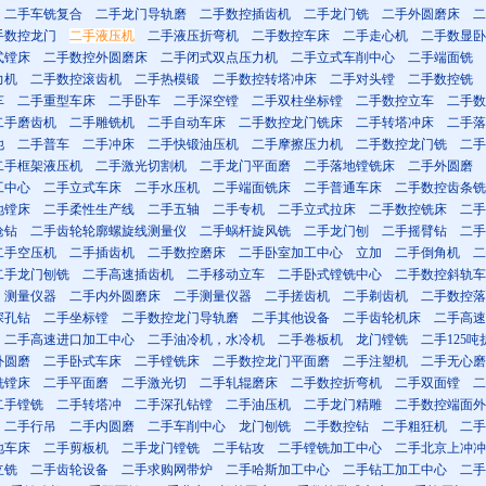
二手车铣复合
二手龙门导轨磨
二手数控插齿机
二手龙门铣
二手外圆磨床
二
手数控龙门
二手液压机
二手液压折弯机
二手数控车床
二手走心机
二手数显卧
式镗床
二手数控外圆磨床
二手闭式双点压力机
二手立式车削中心
二手端面铣
力机
二手数控滚齿机
二手热模锻
二手数控转塔冲床
二手对头镗
二手数控铣
车
二手重型车床
二手卧车
二手深空镗
二手双柱坐标镗
二手数控立车
二手数
二手磨齿机
二手雕铣机
二手自动车床
二手数控龙门铣床
二手转塔冲床
二手落
他
二手普车
二手冲床
二手快锻油压机
二手摩擦压力机
二手数控龙门铣
二手
二手框架液压机
二手激光切割机
二手龙门平面磨
二手落地镗铣床
二手外圆磨
工中心
二手立式车床
二手水压机
二手端面铣床
二手普通车床
二手数控齿条铣
地镗床
二手柔性生产线
二手五轴
二手专机
二手立式拉床
二手数控铣床
二手
枪钻
二手齿轮轮廓螺旋线测量仪
二手蜗杆旋风铣
二手龙门刨
二手摇臂钻
二手
二手空压机
二手插齿机
二手数控磨床
二手卧室加工中心
立加
二手倒角机
二
二手龙门刨铣
二手高速插齿机
二手移动立车
二手卧式镗铣中心
二手数控斜轨车
测量仪器
二手内外圆磨床
二手测量仪器
二手搓齿机
二手剃齿机
二手数控落
深孔钻
二手坐标镗
二手数控龙门导轨磨
二手其他设备
二手齿轮机床
二手高速
二手高速进口加工中心
二手油冷机，水冷机
二手卷板机
龙门镗铣
二手125吨
外圆磨
二手卧式车床
二手镗铣床
二手数控龙门平面磨
二手注塑机
二手无心磨
铣镗床
二手平面磨
二手激光切
二手轧辊磨床
二手数控折弯机
二手双面镗
二
二手镗铣
二手转塔冲
二手深孔钻镗
二手油压机
二手龙门精雕
二手数控端面外
二手行吊
二手内圆磨
二手车削中心
龙门刨铣
二手数控钻
二手粗狂机
二手
地车床
二手剪板机
二手龙门镗铣
二手钻攻
二手镗铣加工中心
二手北京上冲冲
立铣
二手齿轮设备
二手求购网带炉
二手哈斯加工中心
二手钻工加工中心
二手