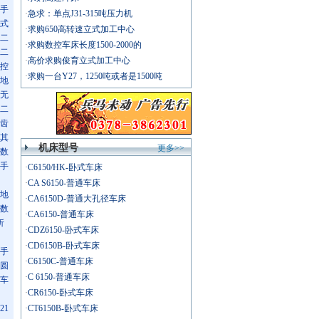
手
·
急求：单点J31-315吨压力机
式
·
求购650高转速立式加工中心
二
·
求购数控车床长度1500-2000的
二
·
高价求购俊育立式加工中心
控
·
求购一台Y27，1250吨或者是1500吨
地
无
二
齿
其
机床型号
更多>>
数
手
·
C6150/HK-卧式车床
·
CA S6150-普通车床
地
·
CA6150D-普通大孔径车床
数
·
CA6150-普通车床
折
·
CDZ6150-卧式车床
·
CD6150B-卧式车床
手
·
C6150C-普通车床
圆
·
C 6150-普通车床
车
·
CR6150-卧式车床
21
·
CT6150B-卧式车床