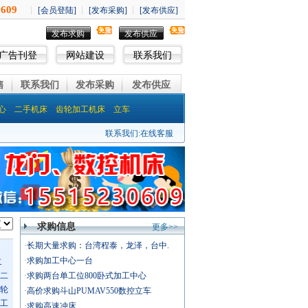
发布求购
发布供应
广告刊登
网站建设
联系我们
售
联系我们
发布采购
发布供应
心
二手机床
齿轮加工机床
立车
联系我们:
在线客服
求购信息
更多>>
·
长期大量求购：台湾程泰，龙泽，台中.
·
求购加工中心一台
二
二
·
求购两台单工位800卧式加工中心
轮
·
高价求购斗山PUMAV550数控立车
工
·
求购高速冲床