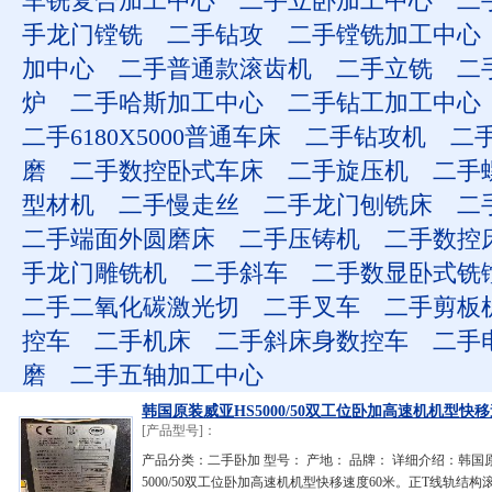
车铣复合加工中心
二手立卧加工中心
二
手龙门镗铣
二手钻攻
二手镗铣加工中心
加中心
二手普通款滚齿机
二手立铣
二
炉
二手哈斯加工中心
二手钻工加工中心
二手6180X5000普通车床
二手钻攻机
二
磨
二手数控卧式车床
二手旋压机
二手
型材机
二手慢走丝
二手龙门刨铣床
二
二手端面外圆磨床
二手压铸机
二手数控
手龙门雕铣机
二手斜车
二手数显卧式铣
二手二氧化碳激光切
二手叉车
二手剪板
控车
二手机床
二手斜床身数控车
二手
磨
二手五轴加工中心
韩国原装威亚HS5000/50双工位卧加高速机机型快移
[产品型号]：
产品分类：二手卧加 型号： 产地： 品牌： 详细介绍：韩国
5000/50双工位卧加高速机机型快移速度60米。正T线轨结构