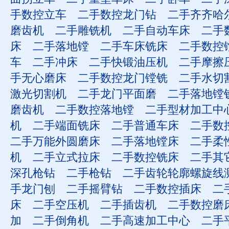
手数控立车
二手数控龙门钻
二手齐齐哈
磨齿机
二手雕铣机
二手自动车床
二手
床
二手落地镗
二手车床铣床
二手数控
车
二手冲床
二手快锻油压机
二手摩擦
手无心磨床
二手数控龙门镗铣
二手水切
激光切割机
二手龙门平面磨
二手落地镗
磨齿机
二手数控落地镗
二手型材加工中
机
二手端面铣床
二手普通车床
二手数
二手万能外圆磨床
二手落地镗床
二手柔
机
二手立式拉床
二手数控铣床
二手其
深孔枪钻
二手枪钻
二手齿轮轮廓螺旋线
手龙门刨
二手摇臂钻
二手数控插床
二
床
二手空压机
二手插齿机
二手数控磨
加
二手倒角机
二手高速加工中心
二手