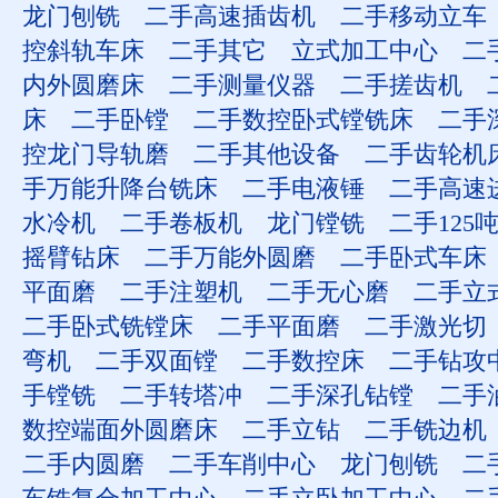
龙门刨铣
二手高速插齿机
二手移动立车
控斜轨车床
二手其它
立式加工中心
二
内外圆磨床
二手测量仪器
二手搓齿机
床
二手卧镗
二手数控卧式镗铣床
二手
控龙门导轨磨
二手其他设备
二手齿轮机
手万能升降台铣床
二手电液锤
二手高速
水冷机
二手卷板机
龙门镗铣
二手125
摇臂钻床
二手万能外圆磨
二手卧式车床
平面磨
二手注塑机
二手无心磨
二手立
二手卧式铣镗床
二手平面磨
二手激光切
弯机
二手双面镗
二手数控床
二手钻攻
手镗铣
二手转塔冲
二手深孔钻镗
二手
数控端面外圆磨床
二手立钻
二手铣边机
二手内圆磨
二手车削中心
龙门刨铣
二