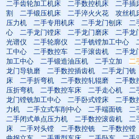
二手齿轮加工机床
二手数控机床
二手插
割
二手锻压机床
二手淬火火花
攻丝机
压力机
二手专用机床
二手龙门刨床
二
心
二手龙门镗床
二手龙门磨床
二手龙
光谱仪
二手轮廓仪
二手铣镗加工中心
工中心
二手数控车
二手滚齿机
二手龙
加工中心
二手锻造油压机
二手立加
二
龙门导轨磨
二手数控插齿机
二手龙门铣
床
二手折弯机
二手数控轧辊磨
二手数
压折弯机
二手数控车床
二手走心机
二
龙门镗铣加工中心
二手卧式镗床
二手数
力机
二手立式车削中心
二手端面铣
二
二手闭式单点压力机
二手数控滚齿机
二
床
二手对头镗
二手数控铣
二手数控镗
曲拐立车
二手重型车床
二手卧车
二手