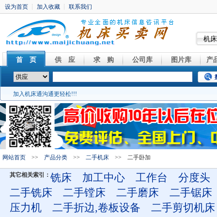
机床
首 页
供 应
求 购
公司库
图片库
产
加入机床通沟通更轻松!!!
网站首页
>>
产品分类
>>
二手机床
>> 二手卧加
其它相关索引：
铣床
加工中心
工作台
分度头
二手铣床
二手镗床
二手磨床
二手锯床
压力机
二手折边,卷板设备
二手剪切机床