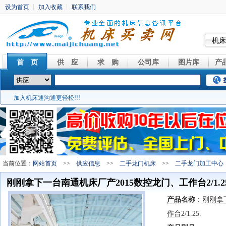
机床
首 页
供 应
求 购
公司库
图片库
产
加入机床通沟通更轻松!!!
当前位置：
网站首页
>>
供应信息
>>
二手龙门机床
>>
二手龙门加工中心
刚刚拿下一台南通机床厂产2015数控龙门、工作台2/1.25
产品名称
：刚刚拿
作台2/1.25.