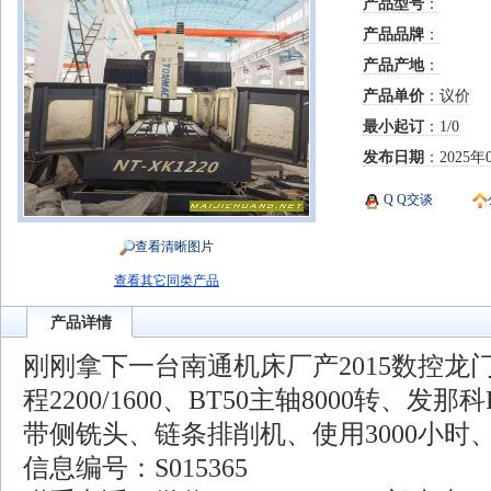
产品型号
：
产品品牌
：
产品产地
：
产品单价
：议价
最小起订
：1/0
发布日期
：2025年
Q Q交谈
查看清晰图片
查看其它同类产品
产品详情
刚刚拿下一台南通机床厂产2015数控龙门、
程2200/1600、BT50主轴8000转、发
带侧铣头、链条排削机、使用3000小时
信息编号：S015365