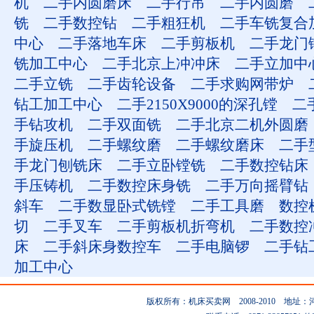
机
二手内圆磨床
二手行吊
二手内圆磨
铣
二手数控钻
二手粗狂机
二手车铣复合
中心
二手落地车床
二手剪板机
二手龙门
铣加工中心
二手北京上冲冲床
二手立加中
二手立铣
二手齿轮设备
二手求购网带炉
钻工加工中心
二手2150X9000的深孔镗
二手
手钻攻机
二手双面铣
二手北京二机外圆磨
手旋压机
二手螺纹磨
二手螺纹磨床
二手
手龙门刨铣床
二手立卧镗铣
二手数控钻床
手压铸机
二手数控床身铣
二手万向摇臂钻
斜车
二手数显卧式铣镗
二手工具磨
数控
切
二手叉车
二手剪板机折弯机
二手数控
床
二手斜床身数控车
二手电脑锣
二手钻
加工中心
版权所有：机床买卖网 2008-2010 地