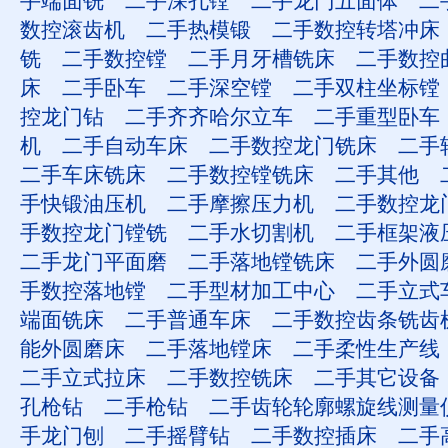
手端面铣
二手深孔镗
二手龙门五面体
二
数控滚齿机
二手热模锻
二手数控转塔冲床
铣
二手数控镗
二手月牙槽铣床
二手数控
床
二手卧车
二手深空镗
二手双柱坐标镗
控龙门钻
二手齐齐哈尔立车
二手重型卧车
机
二手自动车床
二手数控龙门铣床
二手
二手车床铣床
二手数控镗铣床
二手其他
手快锻油压机
二手摩擦压力机
二手数控龙
手数控龙门镗铣
二手水切割机
二手框架液
二手龙门平面磨
二手落地镗铣床
二手外圆
手数控落地镗
二手型材加工中心
二手立式
端面铣床
二手普通车床
二手数控齿条铣齿
能外圆磨床
二手落地镗床
二手柔性生产线
二手立式拉床
二手数控铣床
二手其它设备
孔枪钻
二手枪钻
二手齿轮轮廓螺旋线测量
手龙门刨
二手摇臂钻
二手数控插床
二手