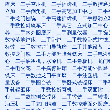
蹚床
二手空压机
二手插齿机
二手数控磨
立加
二手倒角机
二手高速加工中心
二手
二手龙门刨铣
二手高速插齿机
二手移动立
二手数控斜轨车床
二手其它
立式加工中心
器
二手内外圆磨床
二手测量仪器
二手搓
数控落地镗床
二手卧镗
二手数控卧式镗铣
标镗
二手数控龙门导轨磨
二手其他设备
数控龙门铣
二手万能升降台铣床
二手电液
心
二手油冷机，水冷机
二手卷板机
龙门
二手电火花
二手摇臂钻床
二手万能外圆磨
铣床
二手数控龙门平面磨
二手注塑机
二
量设备
二手圆台铣
二手卧式铣镗床
二手
手轧辊磨床
二手数控折弯机
二手双面镗
心
二手数控刨台镗床
二手镗铣
二手转塔
油压机
二手龙门精雕
二手数控端面外圆磨