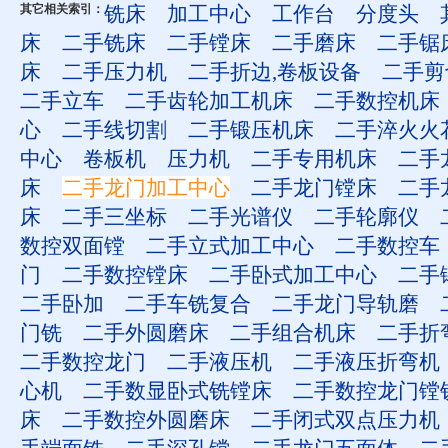
其它相关索引：
铣床
加工中心
工作台
分度头
床
二手铣床
二手镗床
二手磨床
二手锯
床
二手压力机
二手折边,卷板设备
二手剪
二手立车
二手齿轮加工机床
二手数控机床
心
二手线切割
二手锻压机床
二手淬火火
中心
卷板机
压力机
二手专用机床
二手
床
二手龙门加工中心
二手龙门镗床
二手
床
二手三坐标
二手光谱仪
二手轮廓仪
数控双面镗
二手立式加工中心
二手数控车
门
二手数控镗床
二手卧式加工中心
二手
二手卧加
二手车铣复合
二手龙门导轨磨
门铣
二手外圆磨床
二手组合机床
二手折
二手数控龙门
二手液压机
二手液压折弯机
心机
二手数显卧式铣镗床
二手数控龙门镗
床
二手数控外圆磨床
二手闭式双点压力机